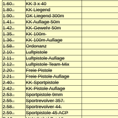
1.60..
KK 3 x 40
1.80..
KK Liegend
1.90..
GK Liegend 300m
1.41..
KK Auflage 50m
1.42..
KK-Gewehr 50m
1.35..
KK 100m
1.36..
KK 100m Auflage
1.58..
Ordonanz
2.10..
Luftpistole
2.11..
Luftpistole Auflage
2.12..
Luftpistole Team-Mix
2.20..
Freie Pistole
2.21..
Freie Pistole Auflage
2.40..
KK-Sportpistole
2.42..
KK-Pistole Auflage
2.53..
Sportpistole 9mm
2.55..
Sportrevolver 357.
2.58..
Sportrevolver 44.
2.59..
Sportpistole 45 ACP