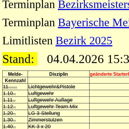
Terminplan
Bezirksmeister
Terminplan
Bayerische Mei
Limitlisten
Bezirk 2025
Stand:
04.04.2026 15:34 
Melde-
Disziplin
geänderte Starterl
Kennzahl
11......
Lichtgewehr&Pistole
1.10..
Luftgewehr
1.11..
Luftgewehr Auflage
1.12..
Luftgewehr Team-Mix
1.20..
LG 3-Stellung
1.30..
Zimmerstutzen
1.40..
KK 3 x 20