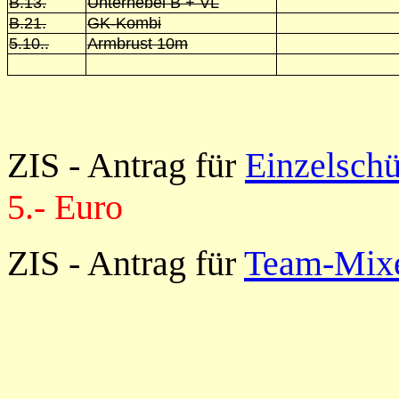
B.13.
Unterhebel B + VL
B.21.
GK-Kombi
5.10..
Armbrust 10m
ZIS - Antrag für
Einzelsch
5.- Euro
ZIS - Antrag für
Team-Mix